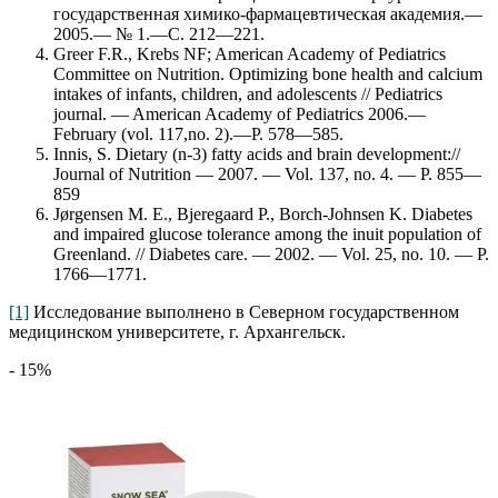
государственная химико-фармацевтическая академия.—
2005.— № 1.—С. 212—221.
Greer F.R., Krebs NF; American Academy of Pediatrics
Committee on Nutrition. Optimizing bone health and calcium
intakes of infants, children, and adolescents // Pediatrics
journal. — American Academy of Pediatrics 2006.—
February (vol. 117,no. 2).—P. 578—585.
Innis, S. Dietary (n-3) fatty acids and brain development://
Journal of Nutrition — 2007. — Vol. 137, no. 4. — P. 855—
859
Jørgensen M. E., Bjeregaard P., Borch-Johnsen K. Diabetes
and impaired glucose tolerance among the inuit population of
Greenland. // Diabetes care. — 2002. — Vol. 25, no. 10. — P.
1766—1771.
[1]
Исследование выполнено в Северном государственном
медицинском университете, г. Архангельск.
- 15%