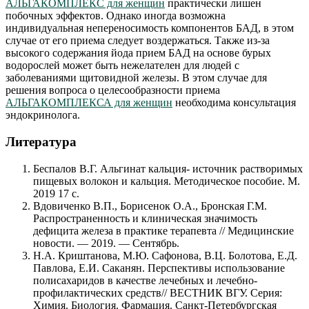
АЛЬГАКОМПЛЕКС для женщин
практически лишен
побочных эффектов. Однако иногда возможна
индивидуальная непереносимость компонентов БАД, в этом
случае от его приема следует воздержаться. Также из-за
высокого содержания йода прием БАД на основе бурых
водорослей может быть нежелателен для людей с
заболеваниями щитовидной железы. В этом случае для
решения вопроса о целесообразности приема
АЛЬГАКОМПЛЕКСА для женщин
необходима консультация
эндокринолога.
Литература
Беспалов В.Г. Альгинат кальция- источник растворимых
пищевых волокон и кальция. Методическое пособие. М.
2019 17 с.
Вдовиченко В.П., Борисенок О.А., Бронская Г.М.
Распространенность и клиническая значимость
дефицита железа в практике терапевта // Медицинские
новости. — 2019. — Сентябрь.
Н.А. Криштанова, М.Ю. Сафонова, В.Ц. Болотова, Е.Д.
Павлова, Е.И. Саканян. Перспективы использование
полисахаридов в качестве лечебных и лечебно-
профилактических средств// ВЕСТНИК ВГУ. Серия:
Химия. Биология. Фармация. Санкт-Петербургская