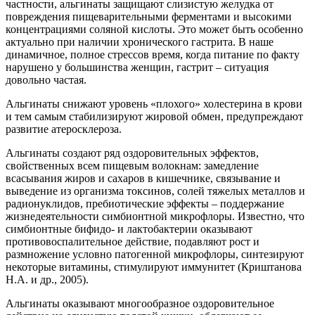
частности, альгинаты защищают слизистую желудка от
повреждения пищеварительными ферментами и высокими
концентрациями соляной кислоты. Это может быть особенно
актуально при наличии хронического гастрита. В наше
динамичное, полное стрессов время, когда питание по факту
нарушено у большинства женщин, гастрит – ситуация
довольно частая.
Альгинаты снижают уровень «плохого» холестерина в крови
и тем самым стабилизируют жировой обмен, предупреждают
развитие атеросклероза.
Альгинаты создают ряд оздоровительных эффектов,
свойственных всем пищевым волокнам: замедление
всасывания жиров и сахаров в кишечнике, связывание и
выведение из организма токсинов, солей тяжелых металлов и
радионуклидов, пребиотические эффекты – поддержание
жизнедеятельности симбионтной микрофлоры. Известно, что
симбионтные бифидо- и лактобактерии оказывают
противовоспалительное действие, подавляют рост и
размножение условно патогенной микрофлоры, синтезируют
некоторые витамины, стимулируют иммунитет (Криштанова
Н.А. и др., 2005).
Альгинаты оказывают многообразное оздоровительное