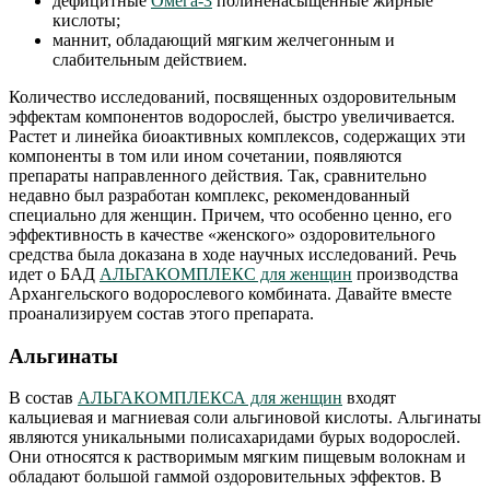
дефицитные
Омега-3
полиненасыщенные жирные
кислоты;
маннит, обладающий мягким желчегонным и
слабительным действием.
Количество исследований, посвященных оздоровительным
эффектам компонентов водорослей, быстро увеличивается.
Растет и линейка биоактивных комплексов, содержащих эти
компоненты в том или ином сочетании, появляются
препараты направленного действия. Так, сравнительно
недавно был разработан комплекс, рекомендованный
специально для женщин. Причем, что особенно ценно, его
эффективность в качестве «женского» оздоровительного
средства была доказана в ходе научных исследований. Речь
идет о БАД
АЛЬГАКОМПЛЕКС для женщин
производства
Архангельского водорослевого комбината. Давайте вместе
проанализируем состав этого препарата.
Альгинаты
В состав
АЛЬГАКОМПЛЕКСА для женщин
входят
кальциевая и магниевая соли альгиновой кислоты. Альгинаты
являются уникальными полисахаридами бурых водорослей.
Они относятся к растворимым мягким пищевым волокнам и
обладают большой гаммой оздоровительных эффектов. В