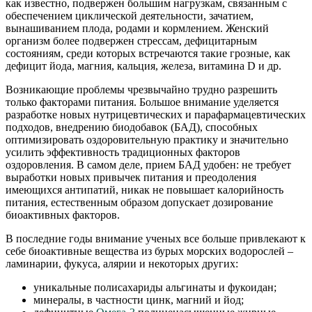
как известно, подвержен большим нагрузкам, связанным с
обеспечением циклической деятельности, зачатием,
вынашиванием плода, родами и кормлением. Женский
организм более подвержен стрессам, дефицитарным
состояниям, среди которых встречаются такие грозные, как
дефицит йода, магния, кальция, железа, витамина D и др.
Возникающие проблемы чрезвычайно трудно разрешить
только факторами питания. Большое внимание уделяется
разработке новых нутрицевтических и парафармацевтических
подходов, внедрению биодобавок (БАД), способных
оптимизировать оздоровительную практику и значительно
усилить эффективность традиционных факторов
оздоровления. В самом деле, прием БАД удобен: не требует
выработки новых привычек питания и преодоления
имеющихся антипатий, никак не повышает калорийность
питания, естественным образом допускает дозирование
биоактивных факторов.
В последние годы внимание ученых все больше привлекают к
себе биоактивные вещества из бурых морских водорослей –
ламинарии, фукуса, алярии и некоторых других:
уникальные полисахариды альгинаты и фукоидан;
минералы, в частности цинк, магний и йод;