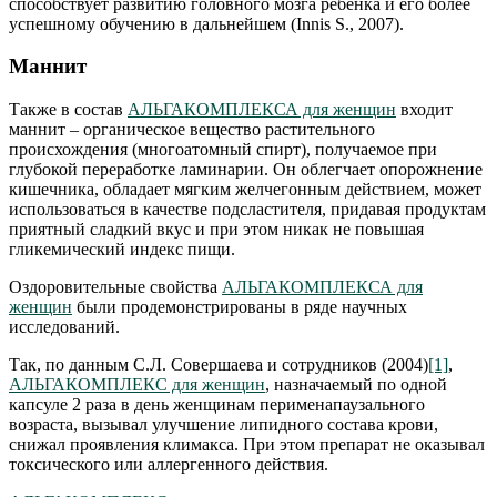
способствует развитию головного мозга ребенка и его более
успешному обучению в дальнейшем (Innis S., 2007).
Маннит
Также в состав
АЛЬГАКОМПЛЕКСА для женщин
входит
маннит – органическое вещество растительного
происхождения (многоатомный спирт), получаемое при
глубокой переработке ламинарии. Он облегчает опорожнение
кишечника, обладает мягким желчегонным действием, может
использоваться в качестве подсластителя, придавая продуктам
приятный сладкий вкус и при этом никак не повышая
гликемический индекс пищи.
Оздоровительные свойства
АЛЬГАКОМПЛЕКСА для
женщин
были продемонстрированы в ряде научных
исследований.
Так, по данным С.Л. Совершаева и сотрудников (2004)
[1]
,
АЛЬГАКОМПЛЕКС для женщи
н
, назначаемый по одной
капсуле 2 раза в день женщинам перименапаузального
возраста, вызывал улучшение липидного состава крови,
снижал проявления климакса. При этом препарат не оказывал
токсического или аллергенного действия.