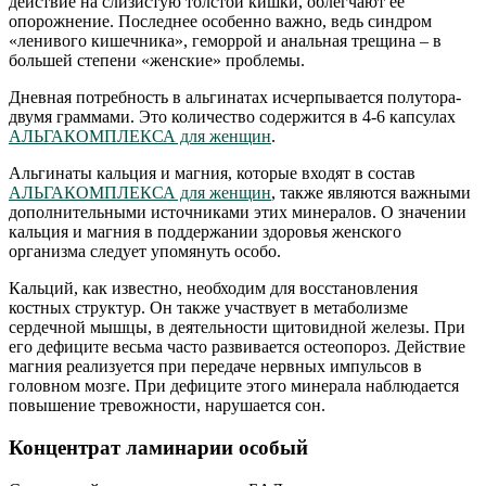
действие на слизистую толстой кишки, облегчают ее
опорожнение. Последнее особенно важно, ведь синдром
«ленивого кишечника», геморрой и анальная трещина – в
большей степени «женские» проблемы.
Дневная потребность в альгинатах исчерпывается полутора-
двумя граммами. Это количество содержится в 4-6 капсулах
АЛЬГАКОМПЛЕКСА для женщин
.
Альгинаты кальция и магния, которые входят в состав
АЛЬГАКОМПЛЕКСА для женщин
, также являются важными
дополнительными источниками этих минералов. О значении
кальция и магния в поддержании здоровья женского
организма следует упомянуть особо.
Кальций, как известно, необходим для восстановления
костных структур. Он также участвует в метаболизме
сердечной мышцы, в деятельности щитовидной железы. При
его дефиците весьма часто развивается остеопороз. Действие
магния реализуется при передаче нервных импульсов в
головном мозге. При дефиците этого минерала наблюдается
повышение тревожности, нарушается сон.
Концентрат ламинарии особый