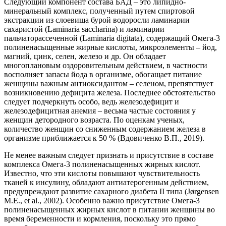
Следующий компонент состава БАД – это липидно-
минеральный комплекс, полученный путем спиртовой
экстракции из слоевища бурой водоросли ламинарии
сахаристой (Laminaria saccharina) и ламинарии
пальчаторассеченной (Laminaria digitata), содержащий Омега-3
полиненасыщенные жирные кислоты, микроэлементы – йод,
магний, цинк, селен, железо и др. Он обладает
многоплановым оздоровительным действием, в частности
восполняет запасы йода в организме, обогащает питание
женщины важным антиоксидантом – селеном, препятствует
возникновению дефицита железа. Последнее обстоятельство
следует подчеркнуть особо, ведь железодефицит и
железодефицитная анемия – весьма частые состояния у
женщин детородного возраста. По оценкам ученых,
количество женщин со сниженным содержанием железа в
организме приближается к 50 % (Вдовиченко В.П., 2019).
Не менее важным следует признать и присутствие в составе
комплекса Омега-3 полиненасыщенных жирных кислот.
Известно, что эти кислоты повышают чувствительность
тканей к инсулину, обладают антиатерогенным действием,
предупреждают развитие сахарного диабета II типа (Jørgensen
M.E., et al., 2002). Особенно важно присутствие Омега-3
полиненасыщенных жирных кислот в питании женщины во
время беременности и кормления, поскольку это прямо