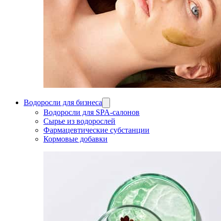
Водоросли для бизнеса
Водоросли для SPA-салонов
Сырье из водорослей
Фармацевтические субстанции
Кормовые добавки