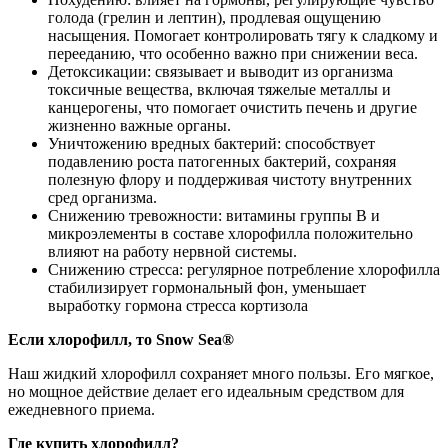
голода (грелин и лептин), продлевая ощущению
насыщения. Помогает контролировать тягу к сладкому и
перееданию, что особенно важно при снижении веса.
Детоксикации: связывает и выводит из организма
токсичные вещества, включая тяжелые металлы и
канцерогены, что помогает очистить печень и другие
жизненно важные органы.
Уничтожению вредных бактерий: способствует
подавлению роста патогенных бактерий, сохраняя
полезную флору и поддерживая чистоту внутренних
сред организма.
Снижению тревожности: витамины группы B и
микроэлементы в составе хлорофилла положительно
влияют на работу нервной системы.
Снижению стресса: регулярное потребление хлорофилла
стабилизирует гормональный фон, уменьшает
выработку гормона стресса кортизола
Если хлорофилл, то Snow Sea®
Наш жидкий хлорофилл сохраняет много пользы. Его мягкое,
но мощное действие делает его идеальным средством для
ежедневного приема.
Где купить хлорофилл
?