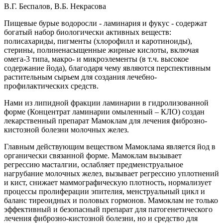
В.Г. Беспалов, В.Б. Некрасова
Пищевые бурые водоросли - ламинария и фукус - содержат
богатый набор биологически активных веществ:
полисахариды, пигменты (хлорофилл и каротиноиды),
стерины, полиненасыщенные жирные кислоты, включая
омега-3 типа, макро- и микроэлементы (в т.ч. высокое
содержание йода), благодаря чему являются перспективным
растительным сырьем для создания лечебно-
профилактических средств.
Нами из липидной фракции ламинарии в гидролизованной
форме (Концентрат ламинарии омыленный – КЛО) создан
лекарственный препарат Мамоклам для лечения фиброзно-
кистозной болезни молочных желез.
Главным действующим веществом Мамоклама является йод в
органически связанной форме. Мамоклам вызывает
регрессию масталгии, ослабляет предменструальное
нагрубание молочных желез, вызывает регрессию уплотнений
и кист, снижает маммографическую плотность, нормализует
процессы пролиферации эпителия, менструальный цикл и
баланс тиреоидных и половых гормонов. Мамоклам не только
эффективный и безопасный препарат для патогенетического
лечения фиброзно-кистозной болезни, но и средство для