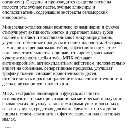
организма). Созданы и производится средства гигиены
полости рта: зубные пасты, зубные эликсиры и
ополаскиватели, содержащие экстракты беломорских
водорослей.
Минерально-полиеновый комплекс из ламинарии и фукуса
стимулирует активность клеток и укрепляет эмаль зубов;
полиены питают и восстанавливают микроциркуляцию,
улучшают обменные процессы в тканях пародонта. Экстракт
ламинарии укрепляя эмаль зубов, эффективно снижает ее
гиперчувствительность, защищает от кариеса, уменьшает
чувствительность шейки зуба. МПХ обладает
антимикробным, антиоксидантным действием, положительно
влияет на обменные, репаративные процессы, улучшает
трофику тканей, снижает кровоточивость десен,
интенсивность и распространение воспаления и отечности в
деснах, дезодорирует полость рта.
МПХ, экстракты ламинарии и фукуса, альгинаты
используются также при создании косметической продукции:
в комплексах по уходу за волосами (шампунях и лосьонах),
гелях для душа, средствах для ванн, средствах по уходу за
лицом и телом, альгинатных фитомасках, гипоаллергенных
мылах.