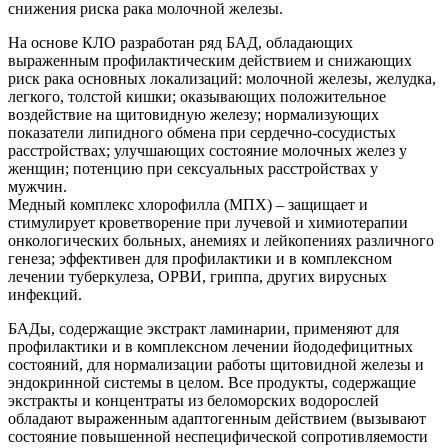
снижения риска рака молочной железы.
На основе КЛО разработан ряд БАД, обладающих
выраженным профилактическим действием и снижающих
риск рака основных локализаций: молочной железы, желудка,
легкого, толстой кишки; оказывающих положительное
воздействие на щитовидную железу; нормализующих
показатели липидного обмена при сердечно-сосудистых
расстройствах; улучшающих состояние молочных желез у
женщин; потенцию при сексуальных расстройствах у
мужчин.
Медный комплекс хлорофилла (МПХ) – защищает и
стимулирует кроветворение при лучевой и химиотерапии
онкологических больных, анемиях и лейкопениях различного
генеза; эффективен для профилактики и в комплексном
лечении туберкулеза, ОРВИ, гриппа, других вирусных
инфекций.
БАДы, содержащие экстракт ламинарии, применяют для
профилактики и в комплексном лечении йододефицитных
состояний, для нормализации работы щитовидной железы и
эндокринной системы в целом. Все продукты, содержащие
экстракты и концентраты из беломорских водорослей
обладают выраженным адаптогенным действием (вызывают
состояние повышенной неспецифической сопротивляемости