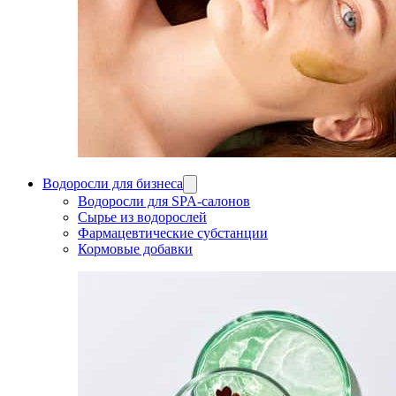
Водоросли для бизнеса
Водоросли для SPA-салонов
Сырье из водорослей
Фармацевтические субстанции
Кормовые добавки