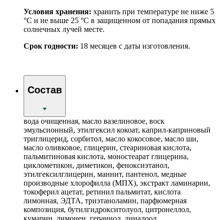
Условия хранения:
хранить при температуре не ниже 5
°С и не выше 25 °С в защищенном от попадания прямых
солнечных лучей месте.
Срок годности:
18 месяцев с даты изготовления.
Состав
вода очищенная, масло вазелиновое, воск
эмульсионный, этилгексил кокоат, каприл-каприновый
триглицерид, сорбитол, масло кокосовое, масло ши,
масло оливковое, глицерин, стеариновая кислота,
пальмитиновая кислота, моностеарат глицерина,
циклометикон, диметикон, феноксиэтанол,
этилгексилглицерин, маннит, пантенол, медные
производные хлорофилла (МПХ), экстракт ламинарии,
токоферил ацетат, ретинил пальмитат, кислота
лимонная, ЭДТА, триэтаноламин, парфюмерная
композиция, бутилгидрокситолуол, цитронеллол,
кумарин, лимонен, гераниол, линалоол,