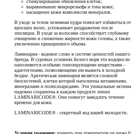
стимулирование обновления клеток;
выравнивание микрорельефа и тона кожи;
насыщение кожи комплексом минералов.
В уходе за телом энзимная пудра помогает избавиться от
вросших волос, успокаивает раздражение после
эпиляции. В уходе за волосами способствует глубокому
очищению и снижению жирности кожи головы, а также
увеличению прикорневого объема.
Ламинария - кодовое слово в системе ценностей нашего
бренда. В суровых условиях Белого моря эти водоросли
наполняются особыми тонизирующими веществами -
адаптогенами, позволяющими им выжить в холодной
бездне. Арктическая ламинария является сложной
биосистемой, клетки которой наполнены витаминами,
минералами и полисахаридами. Эти уникальные активы
надежно сохранены в каждом продукте линии
LAMINARICODE®. Они помогут замедлить течение
времени для кожи.
LAMINARICODE® - секретный код вашей молодости.
Условия хранения:
хранить при температуре не ниже 0