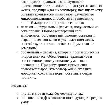
ламинарии) - деликатно отшелушивает
ороговевшие клетки кожи, очищает устья сальных
желез, предупреждая их закупорку, насыщает кожу
богатым комплексом минералов, улучшает ее
микроциркуляцию, способствует выведению
лишней жидкости и снятию отечности;
папаин
– натуральный фермент, получаемый из
сока папайи. Обновляет верхний слой
эпидермиса, устраняет шелушение, осветляет,
выравнивает тон кожи и улучшает цвет лица,
способствует снятию воспалений, уменьшает
комедоны;
бромелайн
– фермент, который производится из
плодов ананаса. Обеспечивает деликатное и
естественное отшелушивание, уменьшает
воспаления. При регулярном применении
позволяет выровнять рельеф кожи, сгладить
морщины, сократить поры, осветлить следы
постакне.
Результат:
чистая матовая кожа без черных точек;
повышение эффективности последующих средств
ухода.