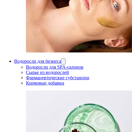
Водоросли для бизнеса
Водоросли для SPA-салонов
Сырье из водорослей
Фармацевтические субстанции
Кормовые добавки