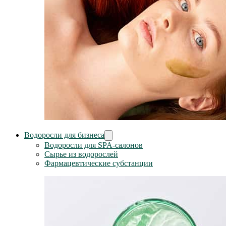
Водоросли для бизнеса
Водоросли для SPA-салонов
Сырье из водорослей
Фармацевтические субстанции