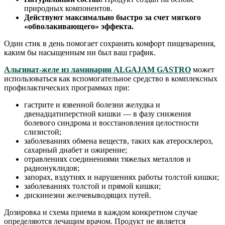
природных компонентов.
Действуют максимально быстро за счет мягкого
«обволакивающего» эффекта.
Один стик в день помогает сохранять комфорт пищеварения,
каким бы насыщенным ни был ваш график.
Альгинат-желе из ламинарии ALGAJAM GASTRO
может
использоваться как вспомогательное средство в комплексных
профилактических программах при:
гастрите и язвенной болезни желудка и
двенадцатиперстной кишки — в фазу снижения
болевого синдрома и восстановления целостности
слизистой;
заболеваниях обмена веществ, таких как атеросклероз,
сахарный диабет и ожирение;
отравлениях соединениями тяжелых металлов и
радионуклидов;
запорах, вздутиях и нарушениях работы толстой кишки;
заболеваниях толстой и прямой кишки;
дискинезии желчевыводящих путей.
Дозировка и схема приема в каждом конкретном случае
определяются лечащим врачом. Продукт не является