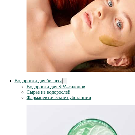
Водоросли для бизнеса
Водоросли для SPA-салонов
Сырье из водорослей
Фармацевтические субстанции