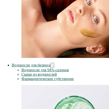
Водоросли для бизнеса
Водоросли для SPA-салонов
Сырье из водорослей
Фармацевтические субстанции