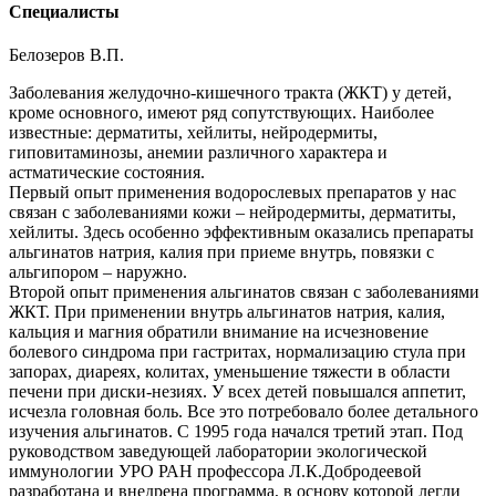
Специалисты
Белозеров В.П.
Заболевания желудочно-кишечного тракта (ЖКТ) у детей,
кроме основного, имеют ряд сопутствующих. Наиболее
известные: дерматиты, хейлиты, нейродермиты,
гиповитаминозы, анемии различного характера и
астматические состояния.
Первый опыт применения водорослевых препаратов у нас
связан с заболеваниями кожи – нейродермиты, дерматиты,
хейлиты. Здесь особенно эффективным оказались препараты
альгинатов натрия, калия при приеме внутрь, повязки с
альгипором – наружно.
Второй опыт применения альгинатов связан с заболеваниями
ЖКТ. При применении внутрь альгинатов натрия, калия,
кальция и магния обратили внимание на исчезновение
болевого синдрома при гастритах, нормализацию стула при
запорах, диареях, колитах, уменьшение тяжести в области
печени при диски-незиях. У всех детей повышался аппетит,
исчезла головная боль. Все это потребовало более детального
изучения альгинатов. С 1995 года начался третий этап. Под
руководством заведующей лаборатории экологической
иммунологии УРО РАН профессора Л.К.Добродеевой
разработана и внедрена программа, в основу которой легли