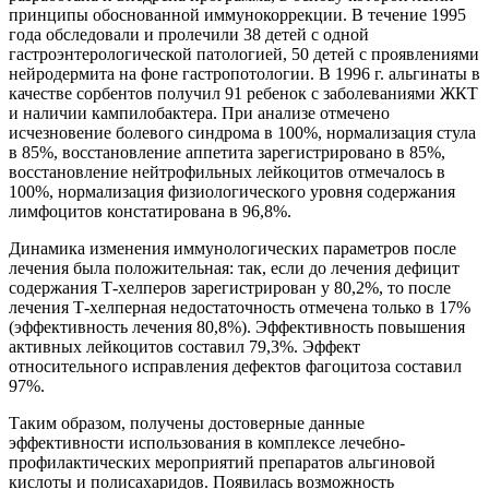
принципы обоснованной иммунокоррекции. В течение 1995
года обследовали и пролечили 38 детей с одной
гастроэнтерологической патологией, 50 детей с проявлениями
нейродермита на фоне гастропотологии. В 1996 г. альгинаты в
качестве сорбентов получил 91 ребенок с заболеваниями ЖКТ
и наличии кампилобактера. При анализе отмечено
исчезновение болевого синдрома в 100%, нормализация стула
в 85%, восстановление аппетита зарегистрировано в 85%,
восстановление нейтрофильных лейкоцитов отмечалось в
100%, нормализация физиологического уровня содержания
лимфоцитов констатирована в 96,8%.
Динамика изменения иммунологических параметров после
лечения была положительная: так, если до лечения дефицит
содержания Т-хелперов зарегистрирован у 80,2%, то после
лечения Т-хелперная недостаточность отмечена только в 17%
(эффективность лечения 80,8%). Эффективность повышения
активных лейкоцитов составил 79,3%. Эффект
относительного исправления дефектов фагоцитоза составил
97%.
Таким образом, получены достоверные данные
эффективности использования в комплексе лечебно-
профилактических мероприятий препаратов альгиновой
кислоты и полисахаридов. Появилась возможность